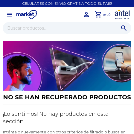
CELULARES CON ENVÍO GRATIS A TODO EL PAIS!
menu
close
0
UYU
NO SE HAN RECUPERADO PRODUCTOS
¡Lo sentimos! No hay productos en esta
¡Sumate a la forma más ágil de
sección.
comprar!
Comprá en 3 cuotas sin recargo o hasta en
Inténtalo nuevamente con otros criterios de filtrado o busca en