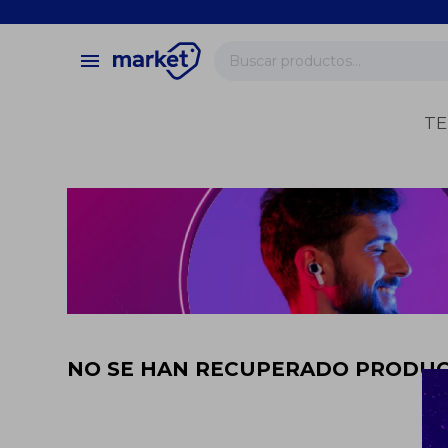
close
store
menu
local_shipping
verified
TE
change_circle
NO SE HAN RECUPERADO PRODU