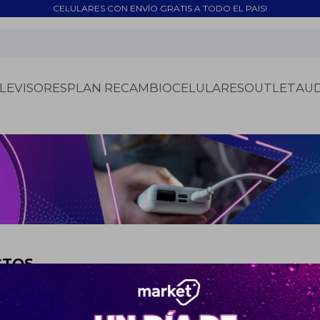
CELULARES CON ENVÍO GRATIS A TODO EL PAIS!
LEVISORES
PLAN RECAMBIO
CELULARES
OUTLET
AU
CTOS