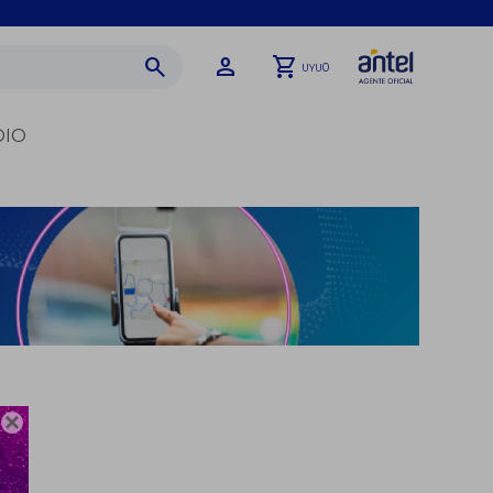
0
UYU
DIO
