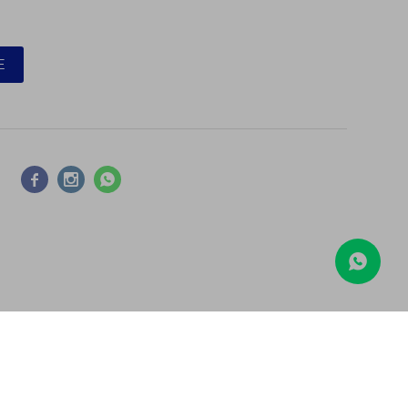
E



COMPARAR
Borrar todos