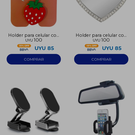
Holder para celular con
Holder para celular con
100
100
UYU
UYU
diseño
diseño
UYU
85
UYU
85