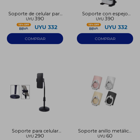
Soporte de celular para
Soporte con espejo
390
390
UYU
UYU
auto
retrovisor para auto
UYU
332
UYU
332
Soporte para celular
Soporte anillo metálico
290
60
UYU
UYU
negro
para celular