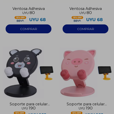
Ventosa Adhesiva
Ventosa Adhesiva
80
80
UYU
UYU
UYU
68
UYU
68
Soporte para celular
Soporte para celular
190
190
UYU
UYU
con diseño
con diseño