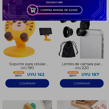
* sujeto a aprobación crediticia. El monto disponible
puede variar por comercio
Día
Mes
Año
Continuar
Soporte para celular
Lentes de camara para
190
220
UYU
UYU
con diseño
celular
UYU
162
UYU
187