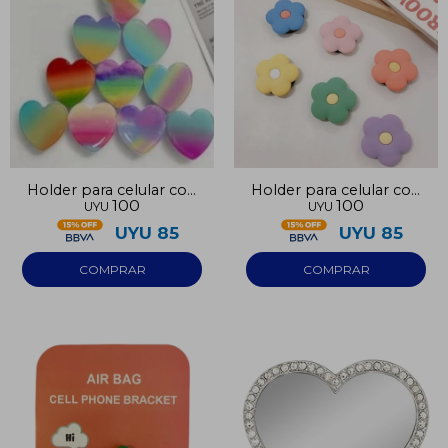
Holder para celular con
Holder para celular con
100
100
UYU
UYU
diseño corazón
diseño flores
UYU
85
UYU
85