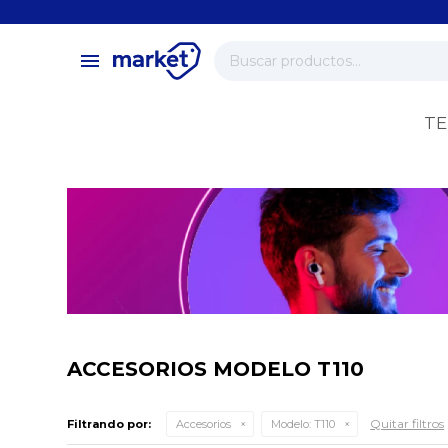
close
store
menu
local_shipping
verified
TE
change_circle
ACCESORIOS MODELO T110
Quitar filtros
Filtrando por:
Accesorios
Modelo:
T110