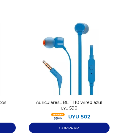
cos
Auriculares JBL T110 wired azul
590
UYU
UYU
502