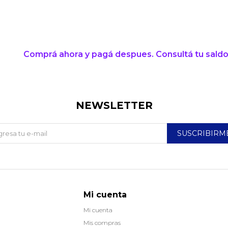
* sujeto a aprobación crediticia. El monto disponible
puede variar por comercio
Día
Mes
Año
Continuar
Comprá ahora y pagá despues. Consultá tu saldo
NEWSLETTER
SUSCRIBIRM
Mi cuenta
Mi cuenta
Mis compras