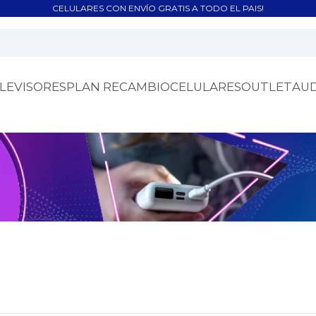
CELULARES CON ENVÍO GRATIS A TODO EL PAIS!
LEVISORES
PLAN RECAMBIO
CELULARES
OUTLET
AU