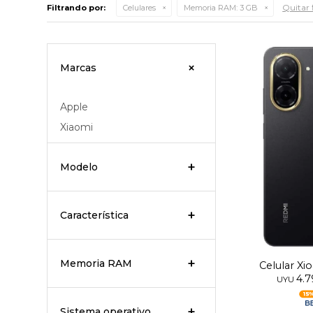
Quitar f
Filtrando por:
Celulares
Memoria RAM:
3 GB
Marcas
Apple
Xiaomi
Modelo
Característica
Memoria RAM
Celular X
4.
UYU
Sistema operativo