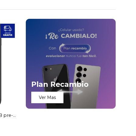
Plan Recambio
Ver Mas
B pre-