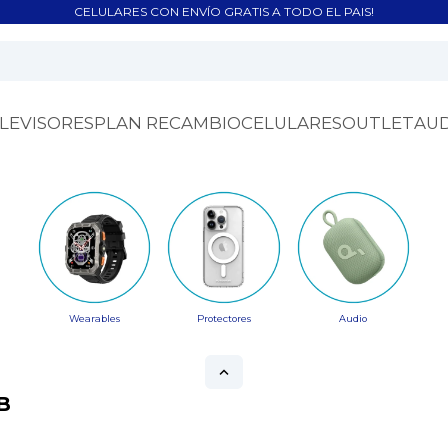
CELULARES CON ENVÍO GRATIS A TODO EL PAIS!
LEVISORES
PLAN RECAMBIO
CELULARES
OUTLET
AU
Wearables
Protectores
Audio
B