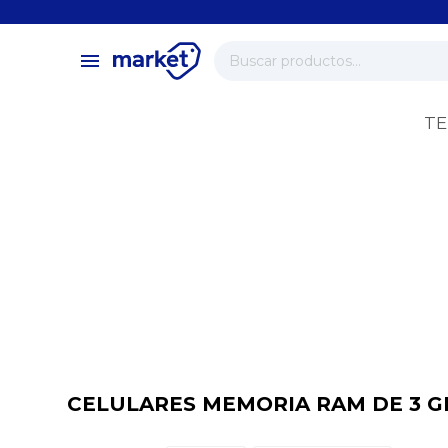
close
store
menu
local_shipping
verified
TE
change_circle
CELULARES MEMORIA RAM DE 3 G