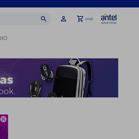
0
UYU
DIO
