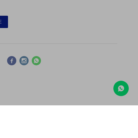
E



COMPARAR
Borrar todos