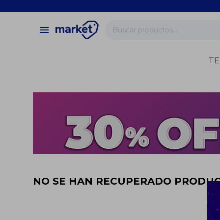
close
store
menu
local_shipping
verified
TE
change_circle
NO SE HAN RECUPERADO PRODU