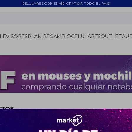
CELULARES CON ENVÍO GRATIS A TODO EL PAIS!
LEVISORES
PLAN RECAMBIO
CELULARES
OUTLET
AU
CTOS