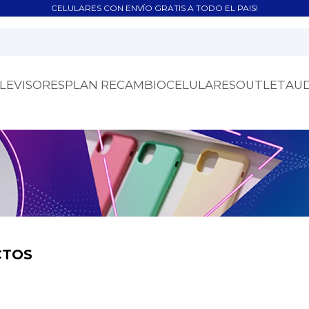
CELULARES CON ENVÍO GRATIS A TODO EL PAIS!
LEVISORES
PLAN RECAMBIO
CELULARES
OUTLET
AU
CTOS