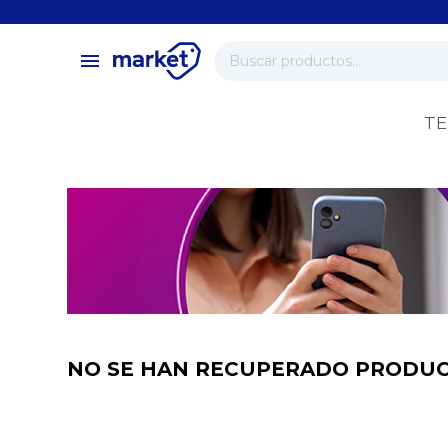
close
store
menu
local_shipping
verified
TE
change_circle
NO SE HAN RECUPERADO PRODU