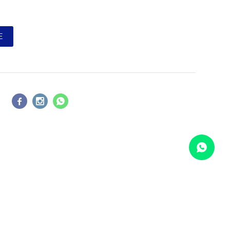
E



COMPARAR
Borrar todos