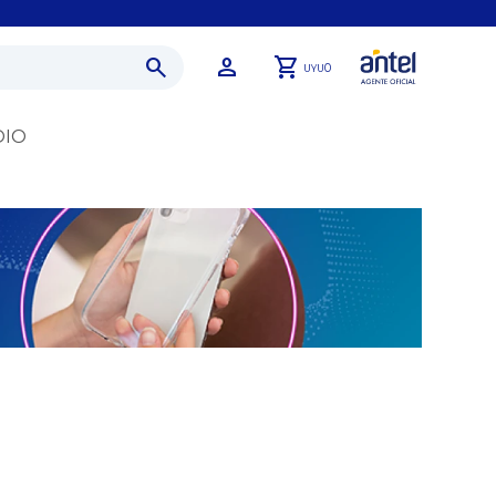
0
UYU
DIO