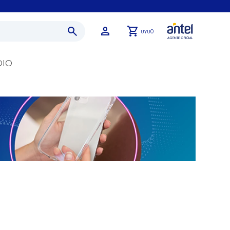
0
UYU
DIO