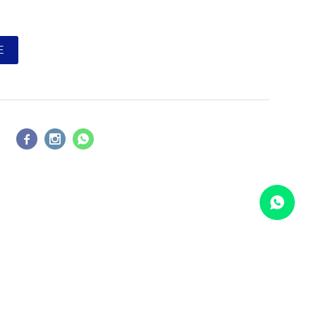
E



COMPARAR
Borrar todos