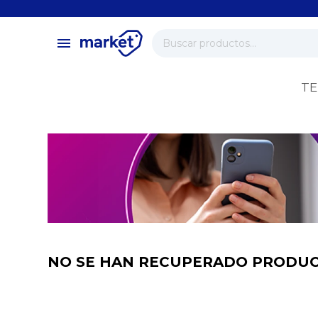
close
store
menu
local_shipping
verified
TE
change_circle
NO SE HAN RECUPERADO PRODU