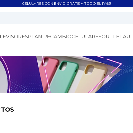
CELULARES CON ENVÍO GRATIS A TODO EL PAIS!
LEVISORES
PLAN RECAMBIO
CELULARES
OUTLET
AU
CTOS