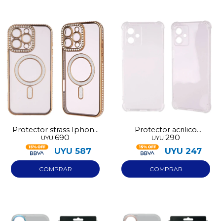
Protector strass Iphone
Protector acrilico
690
290
UYU
UYU
17 dorado
transparente Iphone 17
UYU
587
UYU
247