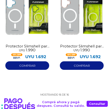
Protector Slimshell para
Protector Slimshell para
1.990
1.990
UYU
UYU
Iphone 17
Iphone 17
UYU
1.692
UYU
1.692
MOSTRANDO
16
DE
16
Comprá ahora y pagá
Consultar
despues. Consultá tu saldo.