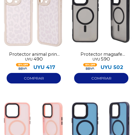
Protector animal print
Protector magsafe
490
590
UYU
UYU
blanco Iphone 17
Iphone 17 negro
UYU
417
UYU
502