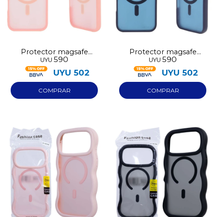
Protector magsafe
Protector magsafe
590
590
UYU
UYU
Iphone 17 rosa
Iphone 17 azul
UYU
502
UYU
502