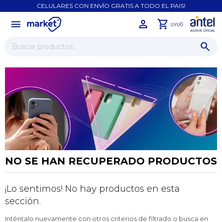
CELULARES CON ENVÍO GRATIS A TODO EL PAIS!
menu
close
0
UYU
NO SE HAN RECUPERADO PRODUCTOS
¡Lo sentimos! No hay productos en esta
¡Sumate a la forma más ágil de
comprar!
sección.
Comprá en 3 cuotas sin recargo o hasta en
Inténtalo nuevamente con otros criterios de filtrado o busca en
12 cuotas * ¡Solo con tu cédula!