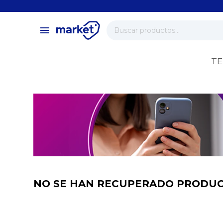
close
store
menu
local_shipping
verified
TE
change_circle
NO SE HAN RECUPERADO PRODU