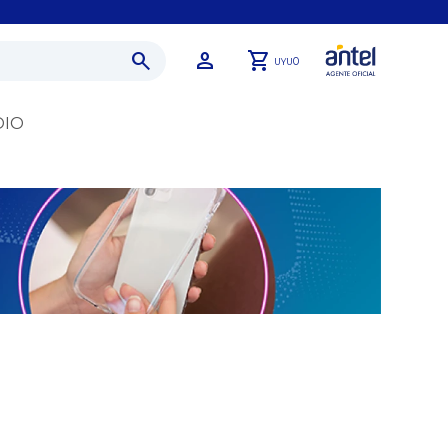
0
UYU
DIO