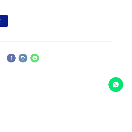
E



COMPARAR
Borrar todos