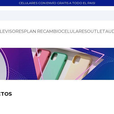
CELULARES CON ENVÍO GRATIS A TODO EL PAIS!
LEVISORES
PLAN RECAMBIO
CELULARES
OUTLET
AU
CTOS