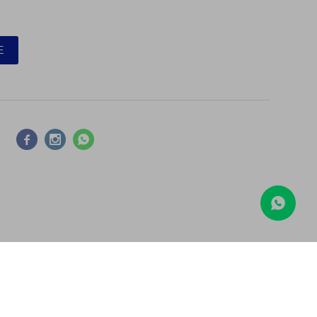
E



COMPARAR
Borrar todos