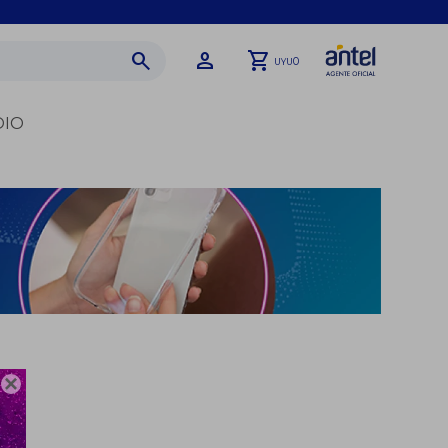
0
UYU
DIO
