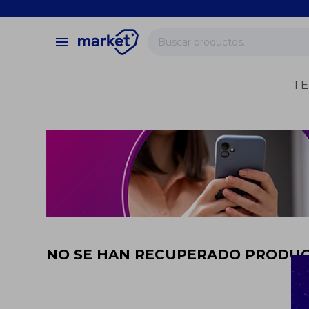
close
store
menu
local_shipping
verified
TE
change_circle
NO SE HAN RECUPERADO PRODU