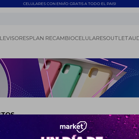
CELULARES CON ENVÍO GRATIS A TODO EL PAIS!
LEVISORES
PLAN RECAMBIO
CELULARES
OUTLET
AU
CTOS