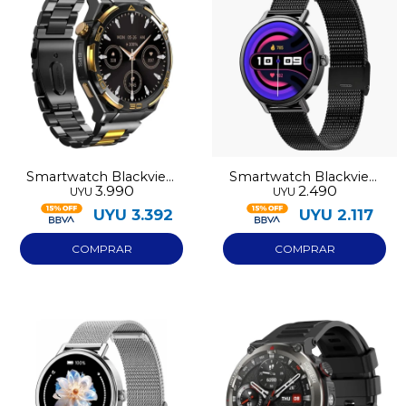
Smartwatch Blackview
Smartwatch Blackview
3.990
2.490
UYU
UYU
W90 Pro
X30
UYU
3.392
UYU
2.117