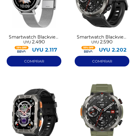
Smartwatch Blackview
Smartwatch Blackview
2.490
2.590
UYU
UYU
X30
W50 Pro
UYU
2.117
UYU
2.202