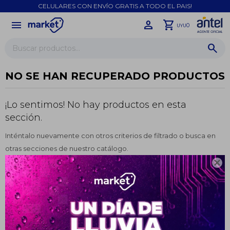
CELULARES CON ENVÍO GRATIS A TODO EL PAIS!
menu
close
0
UYU
NO SE HAN RECUPERADO PRODUCTOS
¡Lo sentimos! No hay productos en esta
sección.
Inténtalo nuevamente con otros criterios de filtrado o busca en
otras secciones de nuestro catálogo.

¡Sumate a la forma más ágil de
Filtrando por:
Asus
comprar!
Comprá en 3 cuotas sin recargo o hasta en
12 cuotas * ¡Solo con tu cédula!