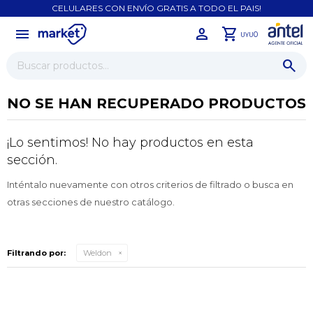
CELULARES CON ENVÍO GRATIS A TODO EL PAIS!
menu
close
0
UYU
NO SE HAN RECUPERADO PRODUCTOS
¡Lo sentimos! No hay productos en esta
sección.
Inténtalo nuevamente con otros criterios de filtrado o busca en
otras secciones de nuestro catálogo.
¡Sumate a la forma más ágil de
Filtrando por:
Weldon
comprar!
Comprá en 3 cuotas sin recargo o hasta en
12 cuotas * ¡Solo con tu cédula!