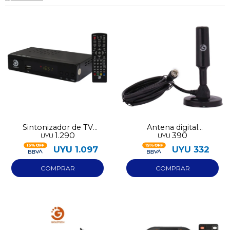
Sintonizador de TV
Antena digital
1.290
390
UYU
UYU
Goldtech
magnética Goldtech
para interior
UYU
1.097
UYU
332
¡Sumate a la forma más ágil de
comprar!