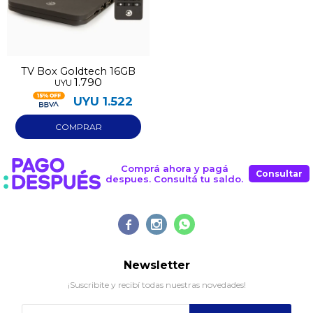
TV Box Goldtech 16GB
1.790
UYU
UYU
1.522
Comprá ahora y pagá
Consultar
despues. Consultá tu saldo.



Newsletter
¡Suscribite y recibí todas nuestras novedades!