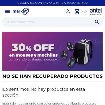
CELULARES CON ENVÍO GRATIS A TODO EL PAIS!
menu
close
0
UYU
NO SE HAN RECUPERADO PRODUCTOS
¡Lo sentimos! No hay productos en esta
¡Sumate a la forma más ágil de
sección.
comprar!
Comprá en 3 cuotas sin recargo o hasta en
Inténtalo nuevamente con otros criterios de filtrado o busca en