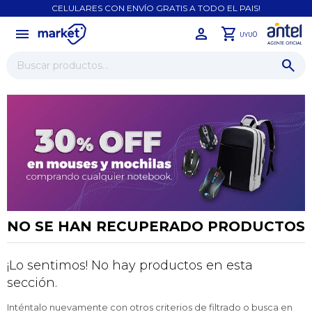
CELULARES CON ENVÍO GRATIS A TODO EL PAIS!
menu
close
0
UYU
NO SE HAN RECUPERADO PRODUCTOS
¡Lo sentimos! No hay productos en esta
¡Sumate a la forma más ágil de
comprar!
sección.
Comprá en 3 cuotas sin recargo o hasta en
Inténtalo nuevamente con otros criterios de filtrado o busca en
12 cuotas * ¡Solo con tu cédula!